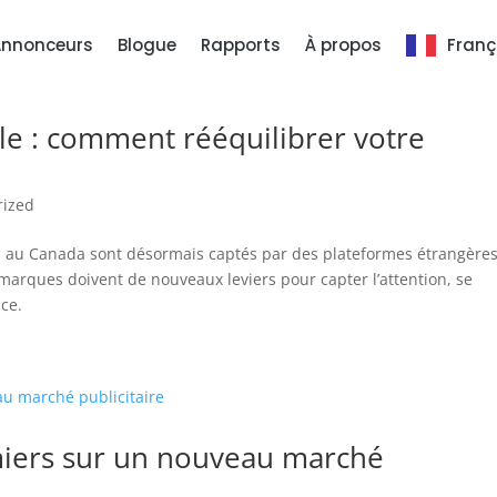
Annonceurs
Blogue
Rapports
À propos
Franç
ale : comment rééquilibrer votre
rized
es au Canada sont désormais captés par des plateformes étrangère
arques doivent de nouveaux leviers pour capter l’attention, se
nce.
emiers sur un nouveau marché