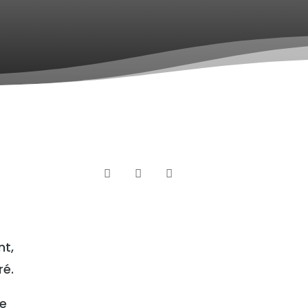



nt,
ré.
te