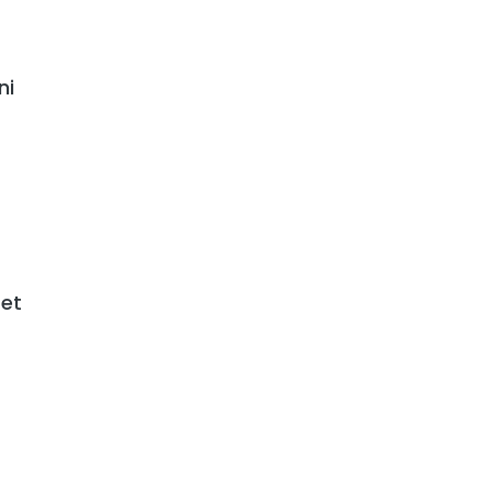
ni
et