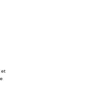
 et
de